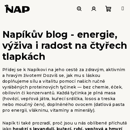
Skip
to
content
Shoppi
Search
Login
Napíkův blog - energie,
cart
výživa i radost na čtyřech
tlapkách
Přidej se k Napíkovi na jeho cestě za zdravým, aktivním
a hravým životem! Dozvíš se, jak mu s láskou
doplňujeme sílu a vitalitu pomocí našich ručně
vyráběných proteinových tyčinek — bez chemie, éček,
obilovin či konzervantů. Každá tyčinka je plná masa
(hovězí, vepřová játra, kuřecí srdíčka, losos a treska
nebo moučný červ), doplněného ovocem (datlová pasta
pro energii, vlákninu, vitamíny a minerály).
Napík ti také prozradí, proč jsou u nás oblíbené příchutě
jako
hovězí s levandulí, kuřecí, rybí, vepřová a hmyzí