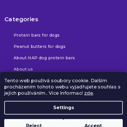
Categories
Protein bars for dogs
Peanut butters for dogs
About NAP dog protein bars
About us
Tento web používá soubory cookie. Dalším
procházením tohoto webu vyjadřujete souhlas s
jejich používáním.. Více informací
zde
.
Facebook
Settings
Copyright 2026
NAP
. All rights reserved.
Reject
Accept