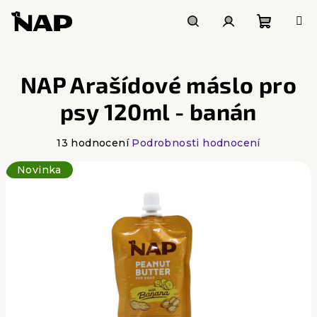
Přejít
na
obsah
Nákupn
Hledat
Přihlášení
NAP Arašídové máslo pro
košík
psy 120ml - banán
Průměrné
13 hodnocení
Podrobnosti hodnocení
hodnocení
Novinka
produktu
je
4,6
z
5
hvězdiček.