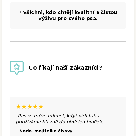
+ všichni, kdo chtějí kvalitní a čistou
výživu pro svého psa.
Co říkají naši zákazníci?
★★★★★
„Pes se může utlouct, když vidí tubu –
používáme hlavně do plnicích hraček.“
– Naďa, majitelka čivavy