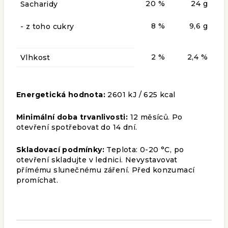
20 %
24 g
Sacharidy
8 %
9,6 g
- z toho cukry
2 %
2,4 %
Vlhkost
Energetická hodnota:
2601 kJ / 625 kcal
Minimální doba trvanlivosti:
12 měsíců. Po
otevření spotřebovat do 14 dní.
Skladovací podmínky:
Teplota: 0-20 °C, po
otevření skladujte v lednici. Nevystavovat
přímému slunečnému záření. Před konzumací
promíchat.