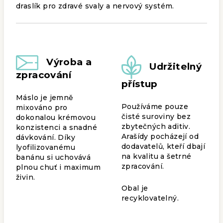
draslík pro zdravé svaly a nervový systém.
Výroba a
Udržitelný
zpracování
přístup
Máslo je jemně
Používáme pouze
mixováno pro
čisté suroviny bez
dokonalou krémovou
zbytečných aditiv.
konzistenci a snadné
Arašídy pocházejí od
dávkování. Díky
dodavatelů, kteří dbají
lyofilizovanému
na kvalitu a šetrné
banánu si uchovává
zpracování.
plnou chuť i maximum
živin.
Obal je
recyklovatelný.