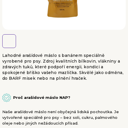
Lahodné arašídové máslo s banánem speciálně
vyrobené pro psy. Zdroj kvalitních bílkovin, vlákniny a
zdravých tuků, které podpoří energii, kondici a
spokojené bříško vašeho mazlíčka. Skvělé jako odměna,
do BARF misek nebo na plnění hraček.
Proč arašídové máslo NAP?
Naše arašídové máslo není obyčejná lidská pochoutka. Je
vytvořené speciálně pro psy – bez soli, cukru, palmového
oleje nebo jiných nežádoucích přísad.