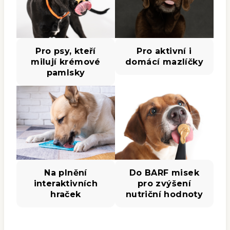
Pro psy, kteří
Pro aktivní i
milují krémové
domácí mazlíčky
pamlsky
Na plnění
Do BARF misek
interaktivních
pro zvýšení
hraček
nutriční hodnoty