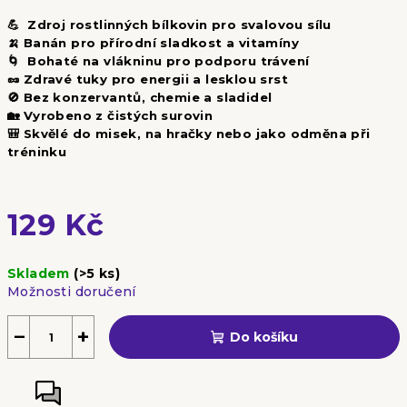
💪 Zdroj rostlinných bílkovin pro svalovou sílu
🍌 Banán pro přírodní sladkost a vitamíny
🌀 Bohaté na vlákninu pro podporu trávení
🥜 Zdravé tuky pro energii a lesklou srst
🚫 Bez konzervantů, chemie a sladidel
🏡 Vyrobeno z čistých surovin
🎒 Skvělé do misek, na hračky nebo jako odměna při
tréninku
129 Kč
Měrná
Skladem
(>5 ks)
cena:
Možnosti doručení
−
+
Do košíku