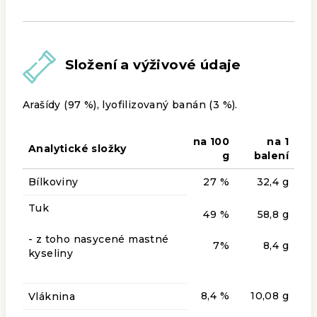
Složení a výživové údaje
Arašídy (97 %), lyofilizovaný banán (3 %).
na 100
na 1
Analytické složky
g
balení
Bílkoviny
27 %
32,4 g
Tuk
49 %
58,8 g
- z toho nasycené mastné
7%
8,4 g
kyseliny
8,4 %
10,08 g
Vláknina