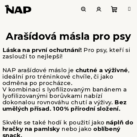
Přejít
na
obsah
Nákupn
Hledat
Přihlášení
Arašídová másla pro psy
košík
Láska na první ochutnání!
Pro psy, kteří si
zaslouží to nejlepší!
NAP arašídové máslo je
chutné a výživné
,
ideální pro tréninkové chvíle, či jako
odměna po procházce.
V kombinaci s lyofilizovaným banánem a
lyofilizovanými borůvkami nabízí
dokonalou rovnováhu chutí a výživy.
Bez
umělých přísad. 100% přírodní složení.
Skvěle se také hodí k použití jako
náplň do
hračky na pamlsky
nebo jako
oblíbený
snack.