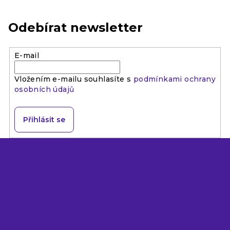
Odebírat newsletter
E-mail
Vložením e-mailu souhlasíte s
podmínkami ochrany
osobních údajů
Přihlásit se
Z
á
p
a
t
í