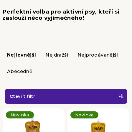
Perfektní volba pro aktivní psy, kteří si
zaslouží něco vyjímečného!
Ř
a
Nejlevnější
Nejdražší
Nejprodávanější
z
e
Abecedně
n
í
p
Otevřít filtr
r
V
o
Novinka
Novinka
ý
d
p
u