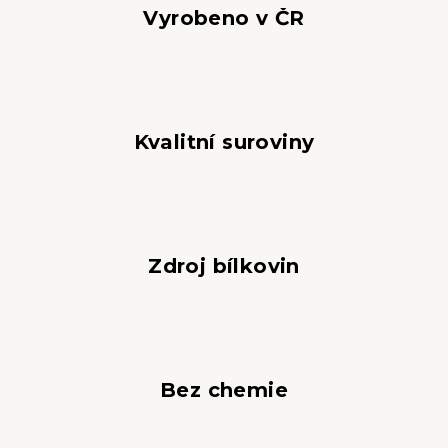
í
Vyrobeno v ČR
p
r
v
k
y
Kvalitní suroviny
v
ý
p
i
s
u
Zdroj bílkovin
Bez chemie