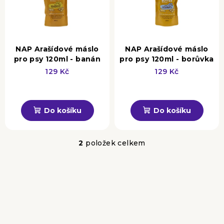
i
k
s
t
p
ů
r
NAP Arašídové máslo
NAP Arašídové máslo
pro psy 120ml - banán
pro psy 120ml - borůvka
o
129 Kč
129 Kč
d
u
Průměrné
Průměrné
hodnocení
hodnocení
k
produktu
produktu
Do košíku
Do košíku
t
je
je
4,6
4,5
ů
z
z
2
položek celkem
O
5
5
v
hvězdiček.
hvězdiček.
l
á
d
a
c