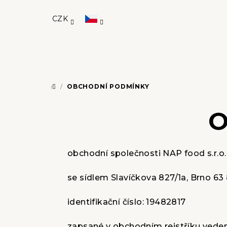
Přejít
na
CZK
obsah
/
OBCHODNÍ PODMÍNKY
DOMŮ
O
obchodní společnosti NAP food s.r.o.
se sídlem Slavíčkova 827/1a, Brno 63
identifikační číslo: 19482817
zapsané v obchodním rejstříku vede