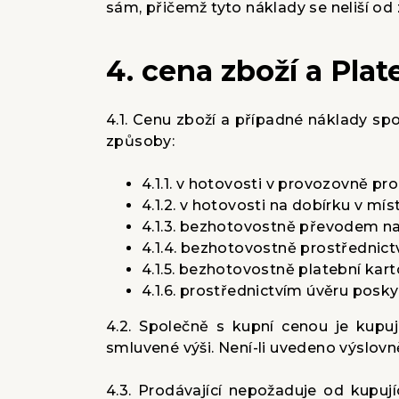
sám, přičemž tyto náklady se neliší od 
4. cena zboží a Pla
4.1. Cenu zboží a případné náklady sp
způsoby:
4.1.1. v hotovosti v provozovně pr
4.1.2. v hotovosti na dobírku v m
4.1.3. bezhotovostně převodem na ú
4.1.4. bezhotovostně prostřednic
4.1.5. bezhotovostně platební kart
4.1.6. prostřednictvím úvěru posk
4.2. Společně s kupní cenou je kupu
smluvené výši. Není-li uvedeno výslovn
4.3. Prodávající nepožaduje od kupuj