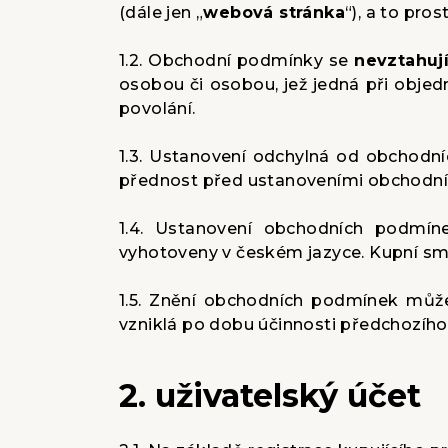
(dále jen „
webová stránka
“), a to pro
1.2. Obchodní podmínky se
nevztahuj
osobou či osobou, jež jedná při obje
povolání.
1.3. Ustanovení odchylná od obchodn
přednost před ustanoveními obchodn
1.4. Ustanovení obchodních podmín
vyhotoveny v českém jazyce. Kupní sml
1.5. Znění obchodních podmínek může
vzniklá po dobu účinnosti předchozíh
2. uživatelský účet