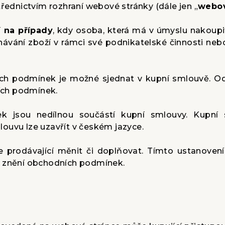
střednictvím rozhraní webové stránky (dále jen „
webov
í na případy
, kdy osoba, která má v úmyslu nakoupit
dnávání zboží v rámci své podnikatelské činnosti n
ích podmínek je možné sjednat v kupní smlouvě. Od
ích podmínek.
ek jsou nedílnou součástí kupní smlouvy. Kupn
ouvu lze uzavřít v českém jazyce.
 prodávající měnit či doplňovat. Tímto ustanoven
o znění obchodních podmínek.