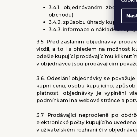
cooki
3.4.1. objednávaném zboží (obj
obchodu),
Nas
3.4.2. způsobu úhrady kupní ceny
3.4.3. informace o nákladech spoj
3.5. Před zasláním objednávky prodáv
vložil, a to i s ohledem na možnost k
odešle kupující prodávajícímu kliknutím
v objednávce jsou prodávajícím považ
3.6. Odeslání objednávky se považuje
kupní cenu, osobu kupujícího, způso
platnosti objednávky je vyplnění 
podmínkami na webové stránce a potvr
3.7. Prodávající neprodleně po obdr
elektronické pošty kupujícího uvedeno
v uživatelském rozhraní či v objednávce