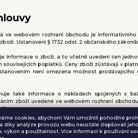
mlouvy
ná ve webovém rozhraní obchodu je informativního 
zboží. Ustanovení § 1732 odst. 2 občanského zákoník
e informace o zboží, a to včetně uvedení cen jednot
 souvisejících poplatků. Ceny zboží zůstávají v plat
tanovením není omezena možnost prodávajícího uz
huje také informace o nákladech spojených s ba
áním zboží uvedené ve webovém rozhraní obchodu p
liky.
váme cookies, abychom Vám umožnili pohodlné prohl
jící objednávkový formulář ve webovém rozhraní ob
a díky analýze provozu webu neustále zlepšovali jeh
, výkon a použitelnost. Více informací k používání s