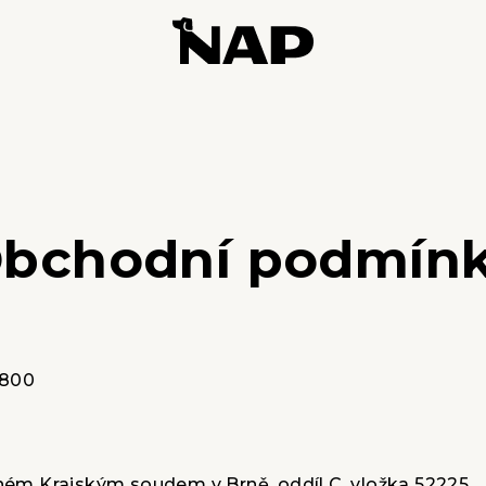
bchodní podmín
 800
ném Krajským soudem v Brně, oddíl C, vložka 52225