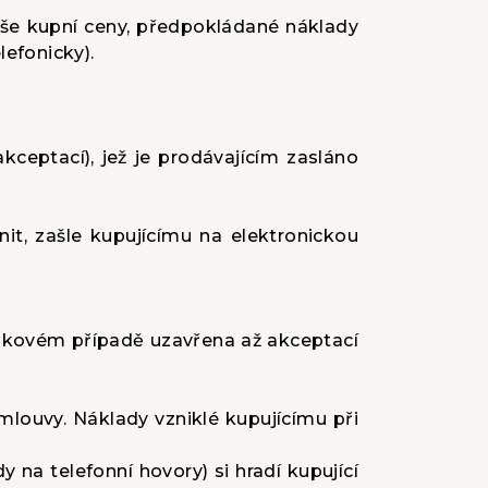
výše kupní ceny, předpokládané náklady
efonicky).
kceptací), jež je prodávajícím zasláno
it, zašle kupujícímu na elektronickou
takovém případě uzavřena až akceptací
smlouvy. Náklady vzniklé kupujícímu při
 na telefonní hovory) si hradí kupující