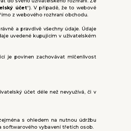
at do svého uživatelského rozhraní. Ze
elský účet
“). V případě, že to webové
přímo z webového rozhraní obchodu.
správně a pravdivě všechny údaje. Údaje
Údaje uvedené kupujícím v uživatelském
cí je povinen zachovávat mlčenlivost
ivatelský účet déle než nevyužívá, či v
to zejména s ohledem na nutnou údržbu
 softwarového vybavení třetích osob.