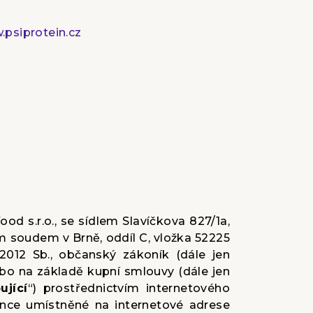
psiprotein.cz
od s.r.o., se sídlem Slavíčkova 827/1a,
m soudem v Brně, oddíl C, vložka 52225
/2012 Sb., občanský zákoník (dále jen
ebo na základě kupní smlouvy (dále jen
ující
“) prostřednictvím internetového
ánce umístněné na internetové adrese