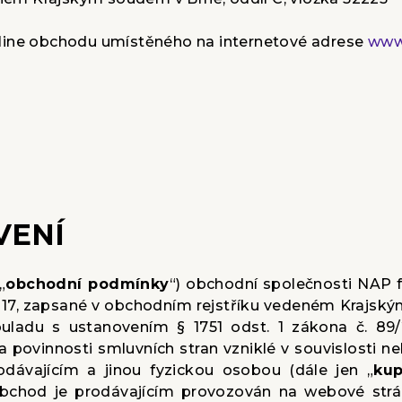
-line obchodu umístěného na internetové adrese
www.
VENÍ
„
obchodní podmínky
“) obchodní společnosti NAP fo
82817, zapsané v obchodním rejstříku vedeném Krajský
souladu s ustanovením § 1751 odst. 1 zákona č. 89
a povinnosti smluvních stran vzniklé v souvislosti n
odávajícím a jinou fyzickou osobou (dále jen „
kup
obchod je prodávajícím provozován na webové str