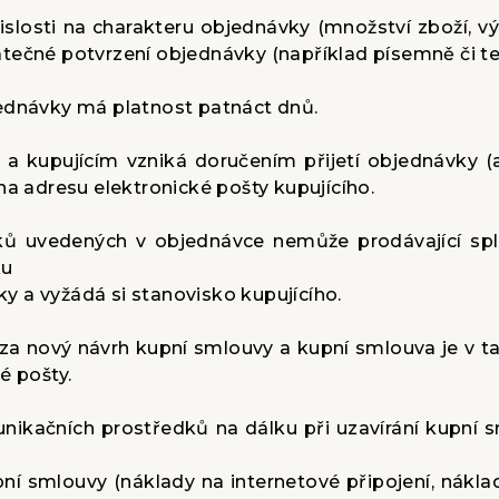
ávislosti na charakteru objednávky (množství zboží, 
tečné potvrzení objednávky (například písemně či tel
jednávky má platnost patnáct dnů.
 a kupujícím vzniká doručením přijetí objednávky (a
na adresu elektronické pošty kupujícího.
vků uvedených v objednávce nemůže prodávající spln
ku
 a vyžádá si stanovisko kupujícího.
za nový návrh kupní smlouvy a kupní smlouva je v 
é pošty.
unikačních prostředků na dálku při uzavírání kupní 
ní smlouvy (náklady na internetové připojení, náklady