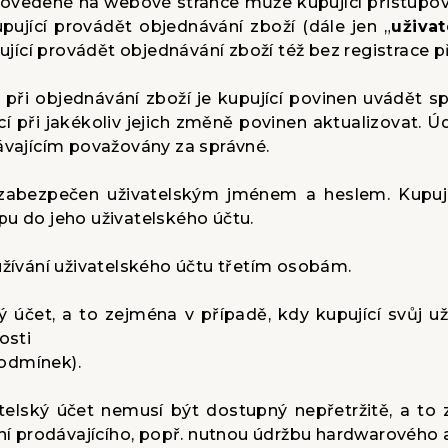
 provedené na webové stránce může kupující přistupov
pující provádět objednávání zboží (dále jen „
uživat
jící provádět objednávání zboží též bez registrace 
a při objednávání zboží je kupující povinen uvádět 
cí při jakékoliv jejich změně povinen aktualizovat. 
dávajícím považovány za správné.
e zabezpečen uživatelským jménem a heslem. Kupují
pu do jeho uživatelského účtu.
užívání uživatelského účtu třetím osobám.
ký účet, a to zejména v případě, kdy kupující svůj už
osti
odmínek).
vatelský účet nemusí být dostupný nepřetržitě, a 
 prodávajícího, popř. nutnou údržbu hardwarového a