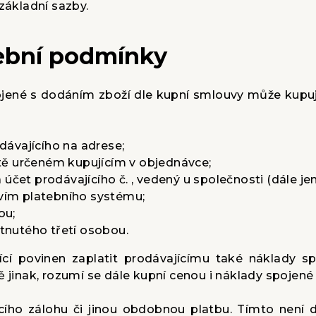
základní sazby.
tební podmínky
ojené s dodáním zboží dle kupní smlouvy může kupují
odávajícího na adrese;
ístě určeném kupujícím v objednávce;
čet prodávajícího č. , vedený u společnosti (dále jen
tvím platebního systému;
ou;
ytnutého třetí osobou.
jící povinen zaplatit prodávajícímu také náklady 
ě jinak, rozumí se dále kupní cenou i náklady spojené
ícího zálohu či jinou obdobnou platbu. Tímto není 