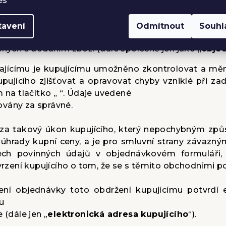
es
ednávané zboží „vloží“ kupující do elektronickéh
tavení
Odmítnout
Souhl
 zboží, údaje o požadovaném způsobu doručení obje
ených s dodáním zboží (dále společně jen jako „
obje
ajícímu je kupujícímu umožněno zkontrolovat a měni
upujícího zjišťovat a opravovat chyby vzniklé při 
 na tlačítko „ “. Údaje uvedené
ovány za správné.
 za takový úkon kupujícího, který nepochybným způ
b úhrady kupní ceny, a je pro smluvní strany závaz
všech povinných údajů v objednávkovém formuláři
zení kupujícího o tom, že se s těmito obchodními 
žení objednávky toto obdržení kupujícímu potvrdí 
u
 (dále jen „
elektronická adresa kupujícího
“).