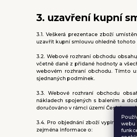
3. uzavření kupní s
3.1. Veškerá prezentace zboží umístě
uzavřít kupní smlouvu ohledně tohoto 
3.2. Webové rozhraní obchodu obsahuj
včetně daně z přidané hodnoty a všech
webovém rozhraní obchodu. Tímto us
sjednaných podmínek.
3.3. Webové rozhraní obchodu obsa
nákladech spojených s balením a dod
doručováno v rámci území České repub
Použí
3.4. Pro objednání zboží vyplní kupu
webu 
zejména informace o:
funkce