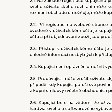
2.1. Na základě registrace kupujícího
svého uživatelského rozhraní může ku
rozhraní obchodu umožňuje, může kupu
2.2. Při registraci na webové stránce 
uvedené v uživatelském účtu je kupují
účtu a při objednávání zboží jsou pro
2.3. Přístup k uživatelskému účtu j
ohledně informací nezbytných k přístu
2.4. Kupující není oprávněn umožnit vy
2.5. Prodávající může zrušit uživatels
případě, kdy kupující poruší své povinn
z kupní smlouvy (včetně obchodních p
2.6. Kupující bere na vědomí, že uži
hardwarového a softwarového vybavení