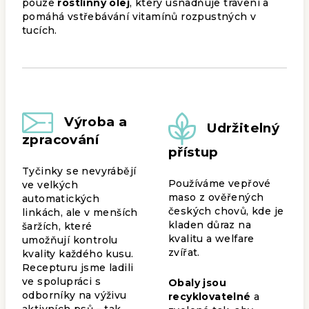
pouze
rostlinný olej
, který usnadňuje trávení a
pomáhá vstřebávání vitamínů rozpustných v
tucích.
Výroba a
Udržitelný
zpracování
přístup
Tyčinky se nevyrábějí
Používáme vepřové
ve velkých
maso z ověřených
automatických
českých chovů, kde je
linkách, ale v menších
kladen důraz na
šaržích, které
kvalitu a welfare
umožňují kontrolu
zvířat.
kvality každého kusu.
Recepturu jsme ladili
ve spolupráci s
Obaly jsou
odborníky na výživu
recyklovatelné
a
aktivních psů – tak,