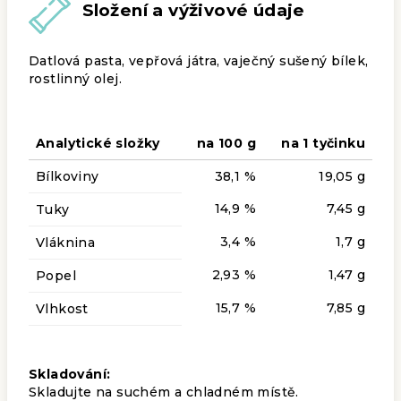
Složení a výživové údaje
Datlová pasta, vepřová játra, vaječný sušený bílek,
rostlinný olej.
Analytické složky
na 100 g
na 1 tyčinku
Bílkoviny
38,1 %
19,05 g
14,9 %
7,45 g
Tuky
3,4 %
1,7 g
Vláknina
2,93 %
1,47 g
Popel
15,7 %
7,85 g
Vlhkost
Skladování:
Skladujte na suchém a chladném místě.