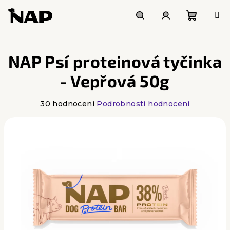
Přejít
na
obsah
Nákupn
Hledat
Přihlášení
NAP Psí proteinová tyčinka
košík
- Vepřová 50g
Průměrné
30 hodnocení
Podrobnosti hodnocení
hodnocení
produktu
je
4,6
z
5
hvězdiček.