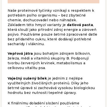
Naše proteinové tyčinky vznikají s respektem k
potřebám psího organismu – bez zbytečné
chemie, dochucovadel nebo náhražek.
Základem této hmyzí varianty je
datlová pasta
,
která slouží jako přírodní zdroj energie a zároveň
pojivo. Používáme pouze šetrně zpracované datle
bez přidaného cukru, které dodávají potřebné
sacharidy i vlákninu.
Vepřová játra
jsou bohatým zdrojem bílkovin,
železa, mědi a vitamínů skupiny B. Podporují
tvorbu červených krvinek, metabolismus a
celkovou vitalitu psa.
Vaječný sušený bílek
je jedním z nejlépe
využitelných živočišných proteinů. Díky jeho
šetrné úpravě si zachovává vysokou biologickou
hodnotu bez nutnosti tepelné úpravy.
K finálnímu doladění složení používáme