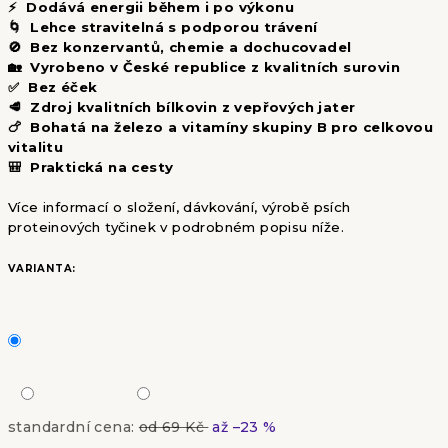
⚡ Dodává energii během i po výkonu
🌀 Lehce stravitelná s podporou trávení
🚫 Bez konzervantů, chemie a dochucovadel
🏡 Vyrobeno v České republice z kvalitních surovin
✅ Bez éček
🥩 Zdroj kvalitních bílkovin z vepřových jater
🍗 Bohatá na železo a vitamíny skupiny B pro celkovou
vitalitu
🎒 Praktická na cesty
Více informací o složení, dávkování, výrobě psích
proteinových tyčinek v podrobném popisu níže.
VARIANTA:
standardní cena:
od 69 Kč
až –23 %