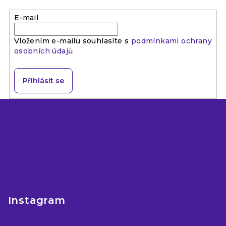
E-mail
Vložením e-mailu souhlasíte s
podmínkami ochrany
osobních údajů
Přihlásit se
Z
á
p
a
t
í
Instagram