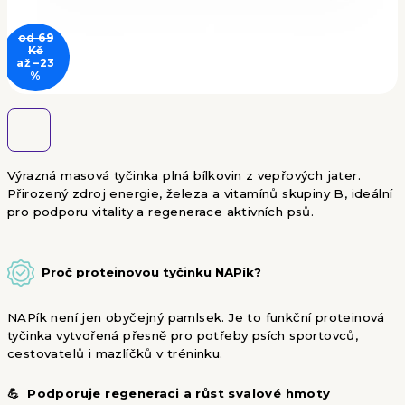
od 69
Kč
až –23
%
Výrazná masová tyčinka plná bílkovin z vepřových jater.
Přirozený zdroj energie, železa a vitamínů skupiny B, ideální
pro podporu vitality a regenerace aktivních psů.
Proč proteinovou tyčinku NAPík?
NAPík není jen obyčejný pamlsek. Je to funkční proteinová
tyčinka vytvořená přesně pro potřeby psích sportovců,
cestovatelů i mazlíčků v tréninku.
💪 Podporuje regeneraci a růst svalové hmoty