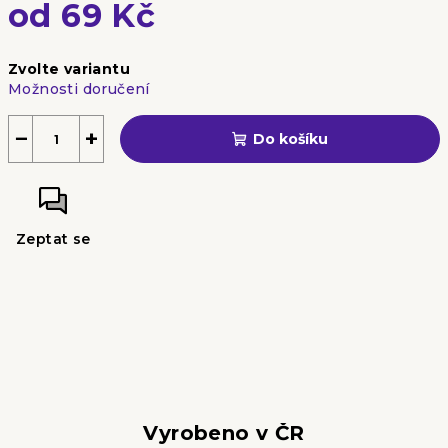
od
69 Kč
Měrná
Zvolte variantu
cena:
Možnosti doručení
−
+
Do košíku
Zeptat se
Vyrobeno v ČR