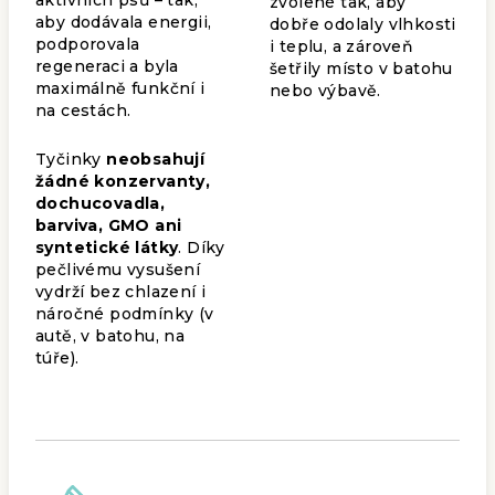
zvolené tak, aby
aby dodávala energii,
dobře odolaly vlhkosti
podporovala
i teplu, a zároveň
regeneraci a byla
šetřily místo v batohu
maximálně funkční i
nebo výbavě.
na cestách.
Tyčinky
neobsahují
žádné konzervanty,
dochucovadla,
barviva, GMO ani
syntetické látky
. Díky
pečlivému vysušení
vydrží bez chlazení i
náročné podmínky (v
autě, v batohu, na
túře).